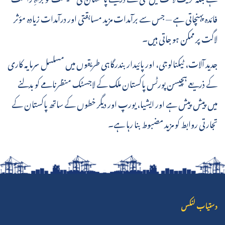
فائدہ پہنچاتی ہے — جس سے برآمدات مزید مسابقتی اور درآمدات زیادہ مؤثر
لاگت پر ممکن ہو جاتی ہیں۔
جدید آلات، ٹیکنالوجی، اور پائیدار بندرگاہی طریقوں میں مسلسل سرمایہ کاری
کے ذریعے ہچیسن پورٹس پاکستان ملک کے لاجسٹک منظرنامے کو بدلنے
میں پیش پیش ہے اور ایشیا، یورپ اور دیگر خطوں کے ساتھ پاکستان کے
تجارتی روابط کو مزید مضبوط بنا رہا ہے۔
دستیاب لنکس