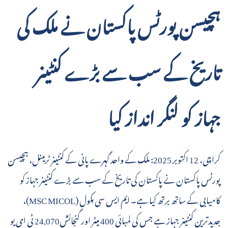
ہچیسن پورٹس پاکستان نے ملک کی
تاریخ کے سب سے بڑے کنٹینر
جہاز کو لنگر انداز کیا
کراچی، 12 اکتوبر 2025: ملک کے واحد گہرے پانی کے کنٹینر ٹرمینل، ہچیسن
پورٹس پاکستان نے پاکستان کی تاریخ کے سب سے بڑے کنٹینر جہاز کو
کامیابی کے ساتھ برتھ کیا ہے۔ ایم ایس سی مِکول (MSC MICOL)،
جدیدترین کنٹینر جہاز ہے جس کی لمبائی 400 میٹر اور گنجائش24,070 ٹی ای یو