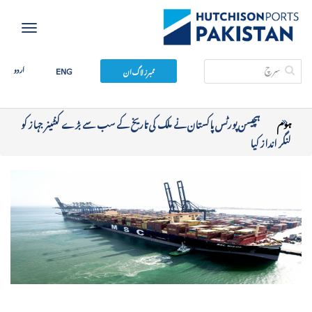
Toggle
igation
اردو
ممبرز لاگ ان
ENG
ہوم
ہچیسن پورٹس پاکستان نے ملک کی تاریخ کے سب سے بڑے کنٹینر جہاز کو
لنگر انداز کیا