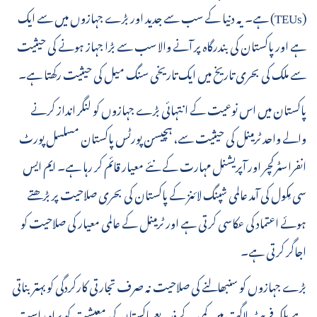
(TEUs) ہے۔ یہ دنیا کے سب سے جدید اور بڑے جہازوں میں سے ایک
ہے اور پاکستان کی بندرگاہ پر آنے والا سب سے بڑا جہاز ہونے کی حیثیت
سے ملک کی بحری تاریخ میں ایک تاریخی سنگ میل کی حیثیت رکھتا ہے۔
پاکستان میں اس نوعیت کے انتہائی بڑے جہازوں کو لنگر انداز کرنے
والے واحد ٹرمینل کی حیثیت سے، ہچیسن پورٹس پاکستان مسلسل پورٹ
انفراسٹرکچر اور آپریشنل مہارت کے نئے معیار قائم کر رہا ہے۔ ایم ایس
سی مِکول کی آمد عالمی شپنگ لائنز کے پاکستان کی بحری صلاحیت پر بڑھتے
ہوئے اعتماد کی عکاسی کرتی ہے اور ٹرمینل کے عالمی معیار کی صلاحیت کو
اجاگر کرتی ہے۔
بڑے جہازوں کو سنبھالنے کی صلاحیت نہ صرف تجارتی کارکردگی کو بہتر بناتی
ہے بلکہ فریٹ لاگت میں کمی کے ذریعے پاکستان کی معیشت کو براہِ راست